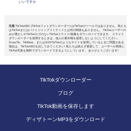
いいですか
注意:
TikTokABC (TikTokフォトダウンローダー) はTikTokのツールではありません、私たち
はTikTokまたはバイトジャンプリミテッドとは何の関係もありません。 TikTokユーザーの
みが透かしやTikTokロゴのないTikTokスライド/画像をダウンロードできます。 スライド
ダウンローダーを使用するときは、他人の著作権を侵害しないようにしてください。
SnapTik、TikMate、またはSSSTikTokのようなサイトを使用しているときに問題がある
場合は、TikTokABCを試してみてください! 私たちは絶えず更新して、ユーザーが簡単に
TikTok写真を無料でダウンロードできるようにしています。 ありがとうございます!
TikTokダウンローダー
ブログ
TikTok動画を保存します
ディザトーンMP3をダウンロード