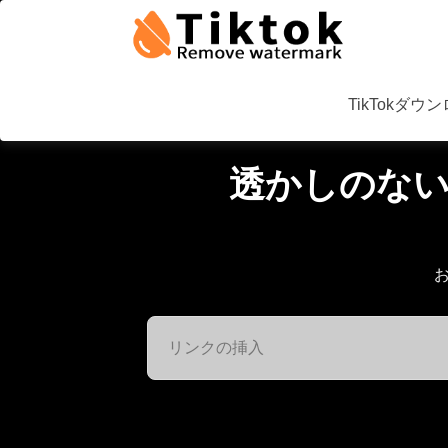
TikTokダウ
透かしのない
お