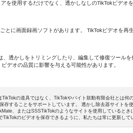
トウェアを使用するだけでなく、透かしなしのTikTokビ
ごとに画面録画ソフトがあります。 TikTokビデオを
は、透かしをトリミングしたり、編集して修復ツールを
、ビデオの品質に影響を与える可能性があります。
除去器) はTikTokの道具ではなく、TikTokやバイト鼓動有限会社と
kビデオを保存することをサポートしています。 透かし除去器サイ
ikMate、またはSSSTikTokのようなサイトを使用しているとき
でTikTokのビデオを保存できるように、私たちは常に更新して